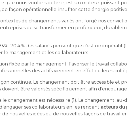
r ce que nous voulons obtenir, est un moteur puissant p
de façon opérationnelle, insuffler cette énergie positiv
 contextes de changements variés ont forgé nos convictio
x entreprises de se transformer en profondeur, durable
y va
: 70,4 % des salariés pensent que c’est un impératif (1
er le management et les collaborateurs
tion fixée par le management. Favoriser le travail collab
fessionnelles des actifs viennent en effet de leurs collè
açon continue. Le changement doit être accessible et pr
 doivent être valorisés spécifiquement afin d’encourager
e le changement est nécessaire (1). Le changement, au-d
d’engager ses collaborateurs en les rendant
acteurs du 
 de nouvelles idées ou de nouvelles façons de travailler