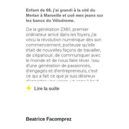
Enfant de 68, j’ai grandi à la cité du
Merlan à Marseille et usé mes jeans sur
les bancs du Vélodrome.
De la génération ZX81, premier
ordinateur arrivé dans les foyers, j’ai
vécu la révolution numérique dès son
commencement, porteuse qu’elle
était de nouvelles façons de travailler,
de s’épanouir, de communiquer avec
le monde et de nous faire rêver. Issu
d’une génération de passionnés,
d’engagés et d'entrepreneurs, c’est
ce qui a fait ce que je suis désireux
d’apporter une vision, un sens à tout
ceci, pour que cela soit un progrès
Lire la suite
humain.
Ingénieur en informatique et diplômé
MBA de l’Ecole des Ponts, je crée
Inovia à 28 ans, une startup dans le
domaine de l’optimisation de la
Beatrice Facomprez
Supply Chain. Après sa revente en
2005, je passe 7 années chez Total