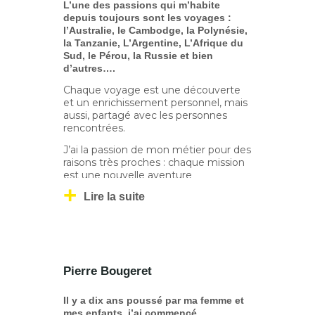
L’une des passions qui m’habite
Raffinage Marketing pour y
depuis toujours sont les voyages :
développer le service informatique de
l’Australie, le Cambodge, la Polynésie,
la logistique. Désireux d’évoluer vers le
la Tanzanie, L’Argentine, L’Afrique du
management d’équipe, j'intègre un
Sud, le Pérou, la Russie et bien
cabinet de conseil où je me forme aux
d’autres….
techniques Lean Six Sigma. Certifié
Black belt, je m'associe en 2016 pour
Chaque voyage est une découverte
créer Think Yellow, convaincu que la
et un enrichissement personnel, mais
performance durable passe par le
aussi, partagé avec les personnes
plaisir à réaliser ensemble, en équipe.
rencontrées.
Je m’engage à transmettre ce plaisir
aux équipes de mes clients.
J’ai la passion de mon métier pour des
raisons très proches : chaque mission
est une nouvelle aventure
passionnante, un voyage qui permet
Lire la suite
de découvrir un nouvel
environnement, une nouvelle culture,
et de s’enrichir de nouvelles
rencontres.
Ingénieur en Management de la
Pierre Bougeret
qualité et diplômée d’un Master en
pédagogie des adultes et sciences
humaines, je passe 15 années chez B
Il y a dix ans poussé par ma femme et
Braun Médical sur des postes de
mes enfants, j’ai commencé