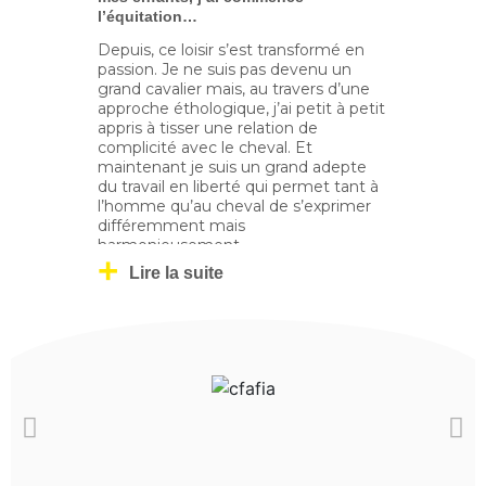
management opérationnel. Je rejoins
l’équitation…
ensuite divers cabinets de conseil en
Depuis, ce loisir s’est transformé en
organisation et me forme aux
passion. Je ne suis pas devenu un
techniques du Lean Six Sigma. Une
grand cavalier mais, au travers d’une
expérience solide de plus de 10 ans en
approche éthologique, j’ai petit à petit
pilotage de programmes et de projets
appris à tisser une relation de
de transformations opérationnelles et
complicité avec le cheval. Et
managériales ainsi qu'en animation et
maintenant je suis un grand adepte
coaching d’équipe me conduit aux
du travail en liberté qui permet tant à
certifications de Master Black Belt et
l’homme qu’au cheval de s’exprimer
coach. Je m’associe en 2016 pour
différemment mais
créer Think Yellow, un cabinet de
harmonieusement.
consultants expérimentés qui
accompagne les entreprises dans
Lire la suite
Cette passion m’a permis de
leurs projets de transformation.
progresser dans mon approche de
l’accompagnement des équipes :
demander plutôt que contraindre,
valoriser chaque petit pas, respecter le
rythme de chacun, apprendre et se
remettre en question, responsabiliser.
Diplômé de l’école polytechnique
(X81) et de l’Ecole Nationale des
Ponts et Chaussées (1986), j’ai dirigé