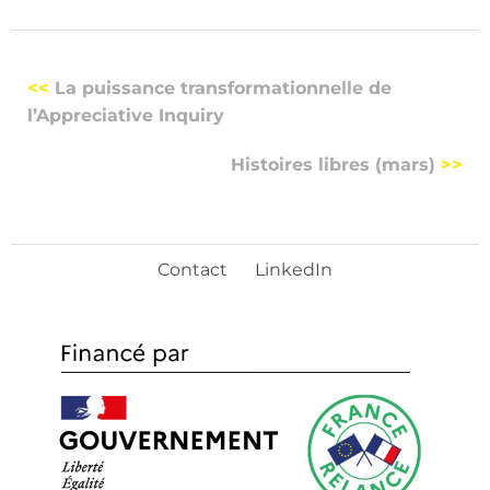
<<
La puissance transformationnelle de
l’Appreciative Inquiry
Histoires libres (mars)
>>
Contact
LinkedIn